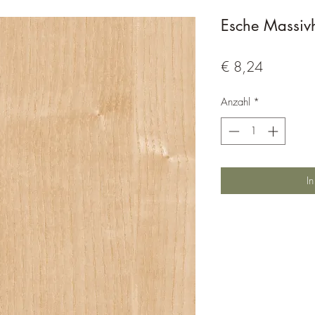
Esche Massiv
Preis
€ 8,24
Anzahl
*
I