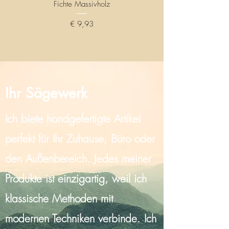
Fichte Massivholz
Preis
€ 9,93
Ihr Sägewerk
Ich biete handgefertigte Artikel
perfekt für Ihr Zuhause, Büro oder
den Außenbereich. Jedes meiner
Produkte ist einzigartig, weil ich
klassische Methoden mit
modernen Techniken verbinde. Ich